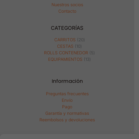
Nuestros socios
Contacto
CATEGORÍAS
10
20
13
5
productos
productos
productos
productos
CARRITOS
20
CESTAS
10
ROLLS CONTENEDOR
5
EQUIPAMIENTOS
13
Información
Preguntas frecuentes
Envío
Pago
Garantía y normativas
Reembolsos y devoluciones
Información legal