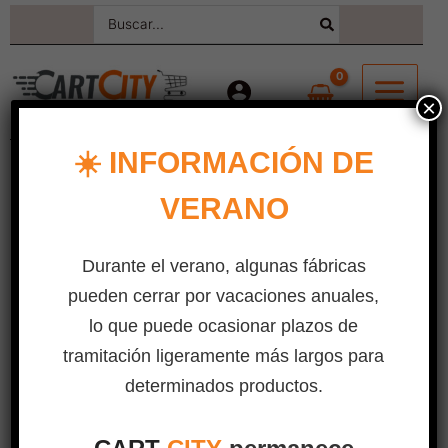
Saltar
Buscar:
al
contenido
×
☀️ INFORMACIÓN DE
Inicio
/ EQUIPAMIENTOS
VERANO
EQUIPAMIENTOS
Durante el verano, algunas fábricas
pueden cerrar por vacaciones anuales,
Descubra nuestros equipos
profesionales complementarios
lo que puede ocasionar plazos de
para comercios, logística y
tramitación ligeramente más largos para
acondicionamiento de puntos de
determinados productos.
venta.