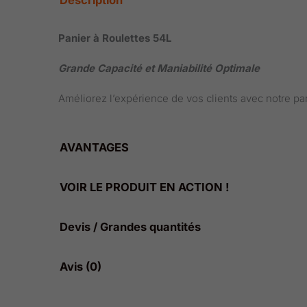
Description
Panier à Roulettes 54L
Grande Capacité et Maniabilité Optimale
Améliorez l’expérience de vos clients avec notre panie
AVANTAGES
AVANTAGES
VOIR LE PRODUIT EN ACTION !
✅ Capacité Spacieuse : Volume généreux de 54 litres
VOIR LE PRODUIT EN ACTION !
Devis / Grandes quantités
✅ Maniabilité 360° : Équipé de 4 roues (2 fixes + 2 
✅ Confort d’Utilisation : Deux anses ergonomiques g
Devis / Grandes quantités
Avis (0)
✅ Résistant et Silencieux : Fabriqué en plastique du
Besoin de grandes quantités ?
✅ Gain de Place : Empilage optimisé pour maximise
Il n’y a pas encore d’avis.