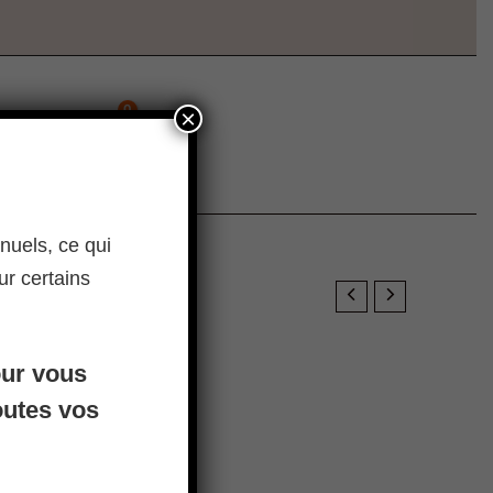
×
nuels, ce qui
ur certains
 Roulettes 54L
our vous
ttes 54L
utes vos
k
 France métropolitaine.