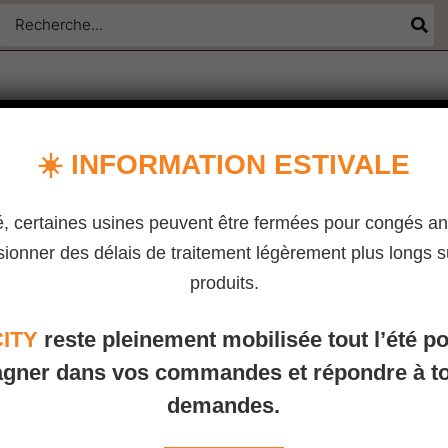
Rechercher
:
UTIQUE
CONTACT
QUI SOMMES-NOUS
FR
☀️ INFORMATION ESTIVALE
é, certaines usines peuvent être fermées pour congés an
ionner des délais de traitement légèrement plus longs s
quantité
Accueil
/
PANIERS
/ Panier à
produits.
de
PANIERS
Panier
CITY
reste pleinement mobilisée tout l’été p
Panier à Roule
à
Roulettes
gner dans vos commandes et répondre à to
24,00
€
HT
| En stoc
54L
demandes.
TRANSPORT INCLUS
– en