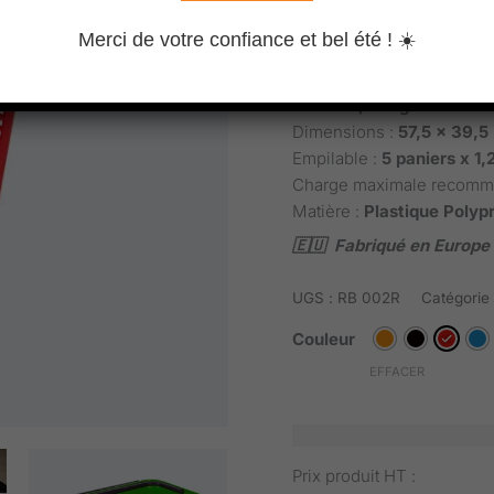
🚚 Livraison indicative : +
Merci de votre confiance et bel été ! ☀️
Commande minimum :
10
Capacité :
54 L
Poids :
2,35 kg
Dimensions :
57,5 x 39,5
Empilable :
5 paniers x 1
Charge maximale recom
Matière :
Plastique Polyp
🇪🇺 Fabriqué en Europe
UGS :
RB 002R
Catégorie
Couleur
EFFACER
Prix produit HT :