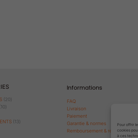
IES
Informations
5
10
20
13
produits
produits
produits
produits
S
20
FAQ
10
Livraison
Paiement
ENTS
13
Garantie & normes
Pour offrir 
Remboursement & retour
cookies pour
à ces techn