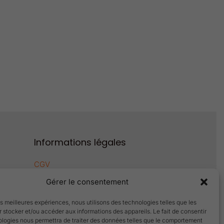
Informations légales
CGV
Mentions légales
Gérer le consentement
Politique de confidentialité
Politique de cookies
les meilleures expériences, nous utilisons des technologies telles que les
 stocker et/ou accéder aux informations des appareils. Le fait de consentir
ologies nous permettra de traiter des données telles que le comportement