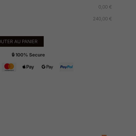
0,00
€
240,00
€
UTER AU PANIER
🔒 100% Secure