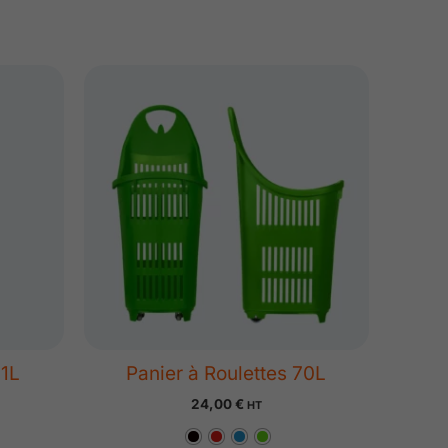
livraison et des options souhaitées.
 sport ou de maison.
91L
Panier à Roulettes 70L
24,00
€
HT