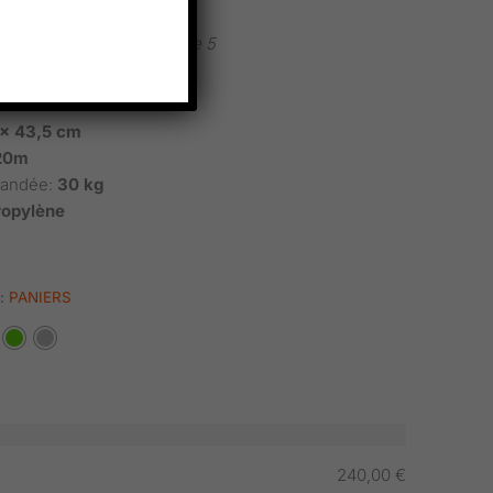
/- 10 jours ouvrés
 pièces, puis par packs de 5
 x 43,5 cm
,20m
mandée:
30 kg
ropylène
 :
PANIERS
240,00
€