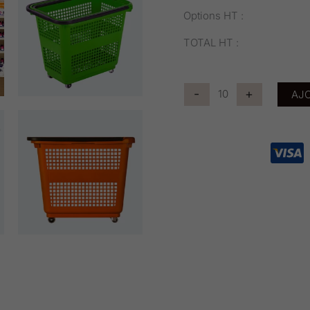
Options HT :
TOTAL HT :
-
+
AJO