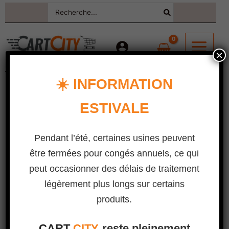
Aller
Rechercher
:
au
contenu
×
☀️ INFORMATION
ESTIVALE
Pendant l’été, certaines usines peuvent
être fermées pour congés annuels, ce qui
peut occasionner des délais de traitement
légèrement plus longs sur certains
produits.
CART
CITY
reste pleinement