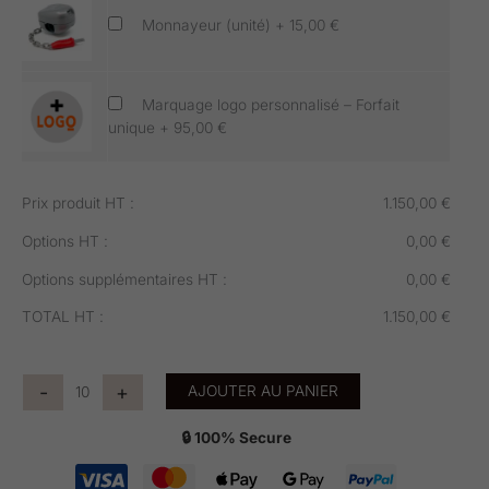
Monnayeur (unité)
+
15,00 €
Marquage logo personnalisé – Forfait
unique
+
95,00 €
Prix produit HT :
1.150,00
€
Options HT :
0,00
€
Options supplémentaires HT :
0,00
€
TOTAL HT :
1.150,00
€
-
+
AJOUTER AU PANIER
🔒 100% Secure