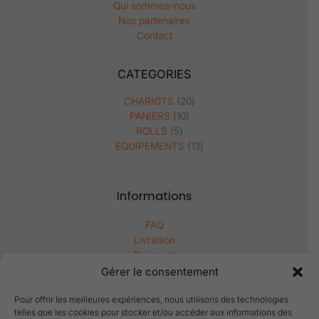
Qui sommes-nous
Nos partenaires
Contact
CATEGORIES
5
10
20
13
produits
produits
produits
produits
CHARIOTS
20
PANIERS
10
ROLLS
5
EQUIPEMENTS
13
Informations
FAQ
Livraison
Paiement
Garantie & normes
Gérer le consentement
Remboursement & retour
Pour offrir les meilleures expériences, nous utilisons des technologies
telles que les cookies pour stocker et/ou accéder aux informations des